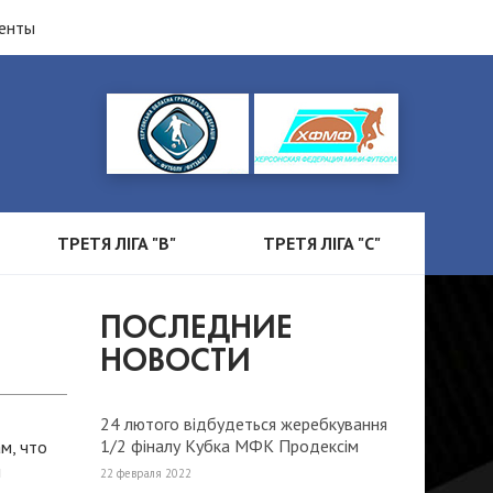
енты
ТРЕТЯ ЛІГА "B"
ТРЕТЯ ЛІГА "С"
ПОСЛЕДНИЕ
НОВОСТИ
24 лютого відбудеться жеребкування
1/2 фіналу Кубка МФК Продексім
м, что
2022 року.
и
22 февраля 2022