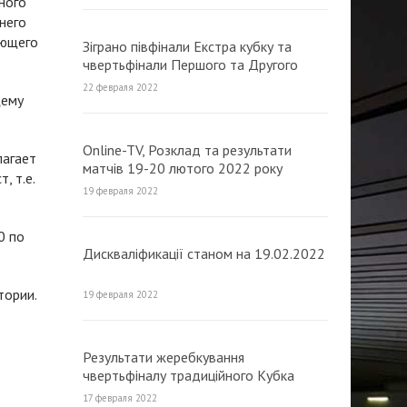
ного
него
ающего
Зіграно півфінали Екстра кубку та
чвертьфінали Першого та Другого
традиційного Кубка МФК «Продексім»
22 февраля 2022
щему
Online-TV, Розклад та результати
лагает
матчів 19-20 лютого 2022 року
, т.е.
(оновлюється)
19 февраля 2022
0 по
Дискваліфикації станом на 19.02.2022
тории.
19 февраля 2022
Результати жеребкування
чвертьфіналу традиційного Кубка
МФК «Продексім» з футзалу 2022
17 февраля 2022