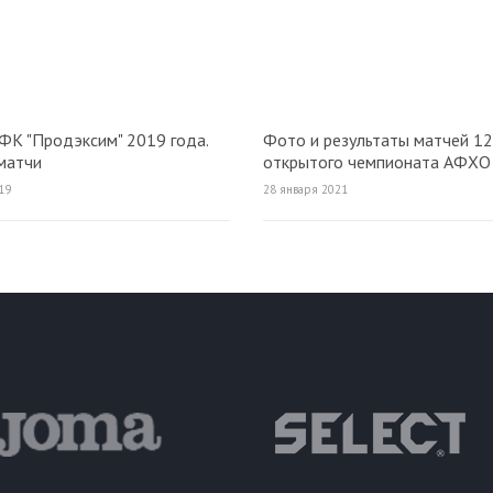
ФК "Продэксим" 2019 года.
Фото и результаты матчей 12
матчи
открытого чемпионата АФХО
2020/2021.
19
28 января 2021