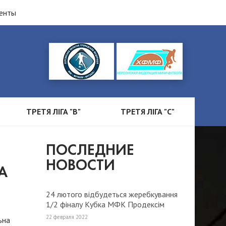
енты
ТРЕТЯ ЛІГА "B"
ТРЕТЯ ЛІГА "С"
ПОСЛЕДНИЕ
НОВОСТИ
А
24 лютого відбудеться жеребкування
1/2 фіналу Кубка МФК Продексім
2022 року.
22 февраля 2022
ьна