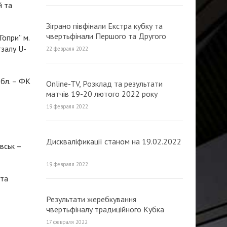
й та
Зіграно півфінали Екстра кубку та
чвертьфінали Першого та Другого
опри” м.
традиційного Кубка МФК «Продексім»
тзалу U-
22 февраля 2022
обл. – ФК
Online-TV, Розклад та результати
матчів 19-20 лютого 2022 року
(оновлюється)
19 февраля 2022
Дискваліфикації станом на 19.02.2022
вськ –
19 февраля 2022
 та
Результати жеребкування
чвертьфіналу традиційного Кубка
МФК «Продексім» з футзалу 2022
17 февраля 2022