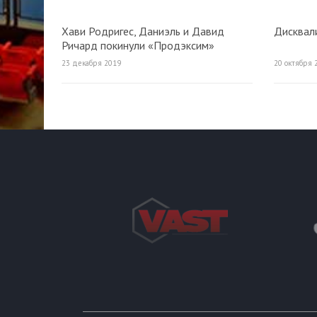
Хави Родригес, Даниэль и Давид
Дисквал
Ричард покинули «Продэксим»
23 декабря 2019
20 октября 