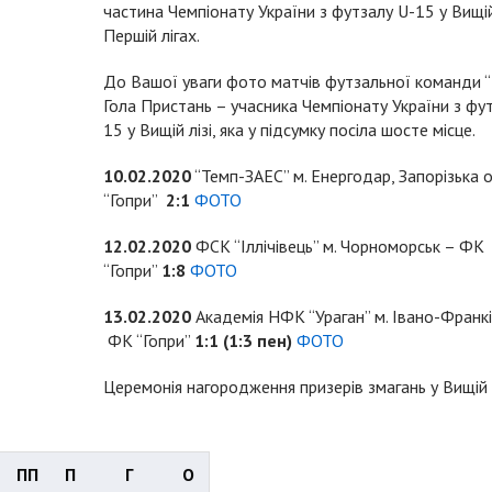
частина Чемпіонату України з футзалу U-15 у Вищі
Першій лігах.
До Вашої уваги фото матчів футзальної команди “Г
Гола Пристань – учасника Чемпіонату України з фу
15 у Вищій лізі, яка у підсумку посіла шосте місце.
10.02.2020
“Темп-ЗАЕС” м. Енергодар, Запорізька 
“Гопри”
2:1
ФОТО
12.02.2020
ФСК “Іллічівець” м. Чорноморськ – ФК
“Гопри”
1:8
ФОТО
13.02.2020
Академія НФК “Ураган” м. Івано-Франкі
ФК “Гопри”
1:1 (1:3 пен)
ФОТО
Церемонія нагородження призерів змагань у Вищій
ПП
П
Г
О