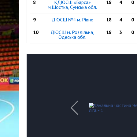
8
КДЮСШ «Барса»
18
4
0
м.Шостка, Сумська обл.
9
ДЮСШ №4 м. Рівне
18
4
0
10
ДЮСШ м. Роздільна,
18
3
0
Одеська обл.