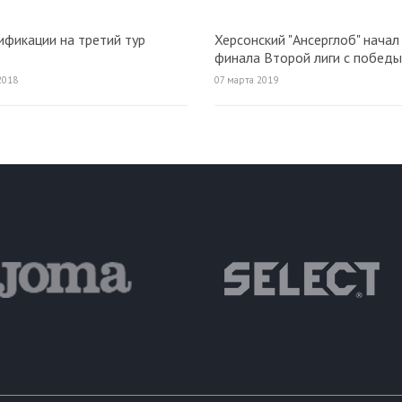
ификации на третий тур
Херсонский "Ансерглоб" начал
финала Второй лиги с победы
2018
07 марта 2019