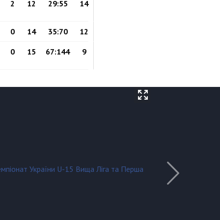
2
12
29:55
14
0
14
35:70
12
0
15
67:144
9