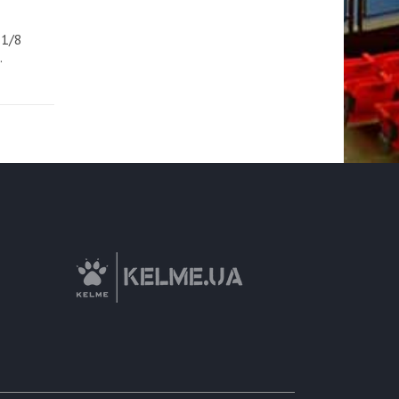
 1/8
.