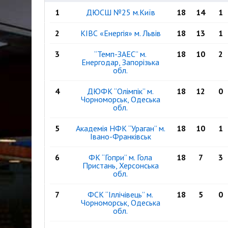
1
ДЮСШ №25 м.Київ
18
14
1
2
КІВС «Енергія» м. Львів
18
13
1
3
“Темп-ЗАЕС” м.
18
10
2
Енергодар, Запорізька
обл.
4
ДЮФК “Олімпік” м.
18
12
0
Чорноморськ, Одеська
обл.
5
Академія НФК “Ураган” м.
18
10
1
Івано-Франківськ
6
ФК “Гопри” м. Гола
18
7
3
Пристань, Херсонська
обл.
7
ФСК “Іллічівець” м.
18
5
0
Чорноморськ, Одеська
обл.