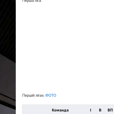
Першій лігах.
ФОТО
Команда
І
В
ВП