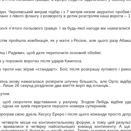
адах. Чернявський виграв підбір і з 7 метрів низом акуратно пробив
лано з лівого флангу з розвороту в дотик розстріляв наші ворота – 1:
ролі п’ятого польового гравця. І за будь-якої нагоди ми намагалися
отім пройшла комбінація, як у матчі з Росією, але цього разу Абак
едяш і Радевич, щоб дати перепочити основній обоймі.
а у порожніх воротах після ударів Кампоса.
проти нас зіграв «стандарт». Боїс після розіграшу кутового і рико
їна знову намагалася розіграти штучну більшість, але Ортіс відібр
Лише 26 секунд розділили два взяття воріт від іспанців...
аутом.
 щоб скоротити відставання у рахунку. Згодом Лебідь відбив уд
, однак не зумів переграти першого номера суперників.
програв свою дуель Хесусу Ереро і після цього команди просто дог
ти четверте місце на континентальному форумі, а тому цей резуль
не вривалися в четвірку найсильніших команд континенту. А щ
популяризації футзалу у нашій країні. Тепер головне вдало викор