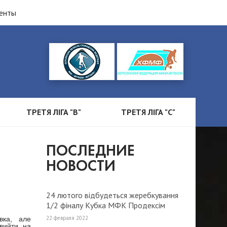
енты
ТРЕТЯ ЛІГА "B"
ТРЕТЯ ЛІГА "С"
ПОСЛЕДНИЕ
НОВОСТИ
24 лютого відбудеться жеребкування
1/2 фіналу Кубка МФК Продексім
2022 року.
22 февраля 2022
вка, але
 вийти на