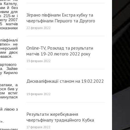
а Кателу,
ави й без
ливим для
Зіграно півфінали Екстра кубку та
о 215-м і
бюту 2007
чвертьфінали Першого та Другого
5 матчів
традиційного Кубка МФК «Продексім»
оказники
22 февраля 2022
півфіналі
втих» не
Online-TV, Розклад та результати
енерський
ами двох
матчів 19-20 лютого 2022 року
ювався.
(оновлюється)
19 февраля 2022
тартового
а. Зайве
чу Кирило
Дискваліфикації станом на 19.02.2022
ратаки, а
ося бив у
ом встиг
19 февраля 2022
 кинулася
ой лівою з
Результати жеребкування
чвертьфіналу традиційного Кубка
».
МФК «Продексім» з футзалу 2022
17 февраля 2022
станньому