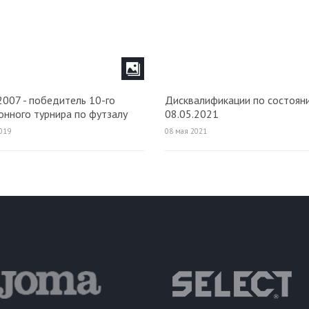
007 - победитель 10-го
Дисквалификации по состоян
онного турнира по футзалу
08.05.2021
ЗТУ Пилипенко Виктора
019
08 мая 2021
ча!