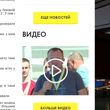
року.
 у ближній
2. З тим і
ЕЩЕ НОВОСТЕЙ
 розіграти
ВИДЕО
шин з меж
шету таки
ав м’яч у
ар в наші
равали.
тат можна
е більшим
БОЛЬШЕ ВИДЕО
истати ці