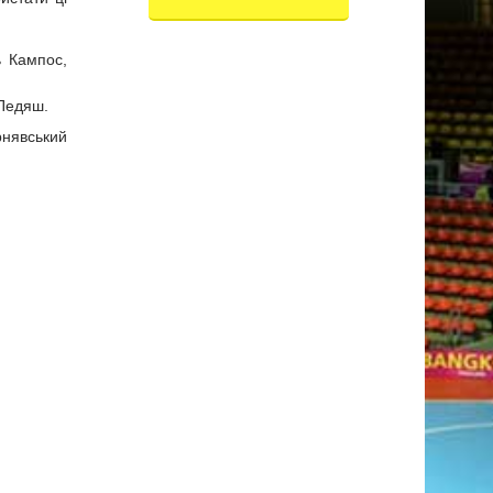
ь Кампос,
 Педяш.
ернявський