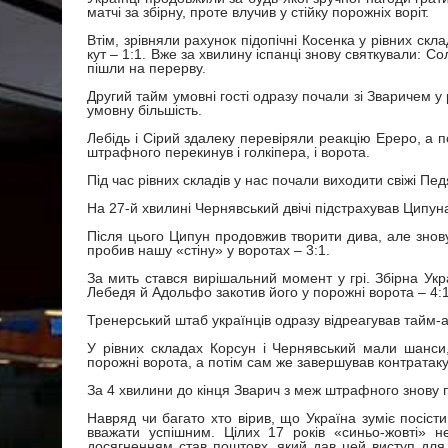
матчі за збірну, проте влучив у стійку порожніх воріт.
Втім, зрівняли рахунок підопічні Косенка у рівних скл
кут – 1:1. Вже за хвилину іспанці знову святкували: Со
пішли на перерву.
Другий тайм умовні гості одразу почали зі Зваричем у 
умовну більшість.
Лебідь і Сірий здалеку перевіряли реакцію Ереро, а п
штрафного перекинув і голкіпера, і ворота.
Під час рівних складів у нас почали виходити свіжі П
На 27-й хвилині Чернявський двічі підстрахував Ципун
Після цього Ципун продовжив творити дива, але знову 
пробив нашу «стіну» у воротах – 3:1.
За мить стався вирішальний момент у грі. Збірна Укра
Лебедя й Адольфо закотив його у порожні ворота – 4:1. 
Тренерський штаб українців одразу відреагував тайм-
У рівних складах Корсун і Чернявський мали шанси,
порожні ворота, а потім сам же завершував контратаку
За 4 хвилини до кінця Зварич з меж штрафного знову 
Навряд чи багато хто вірив, що Україна зуміє посіс
вважати успішним. Цілих 17 років «синьо-жовті» 
досягненням став поштовх, який дав цей виступ для 