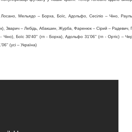
, Лосано, Мельядо – Борха, Боїс, Адольфо, Сесіліо – Чіно, Раул
(к), Зварич – Лебідь, Абакшин, Журба, Фаренюк – Сірий – Радевич,
 - Чіно), Боїс 30'40'' (гп - Борха), Адольфо 31'06'' (гп - Ортіс) – Ч
'06'' (усі – Україна)