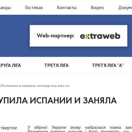
манды
Гостевая
Контакты
Видео
Докум
Web-партнер:
РУГА ЛІГА
ТРЕТЯ ЛІГА
ТРЕТЯ ЛІГА "А"
 Испании и заняла четвертое место.
СТУПИЛА ИСПАНИИ И ЗАНЯЛА
У збірної України знову набралася повна зая
Разуванов помітно кульгав і було зрозуміло, що