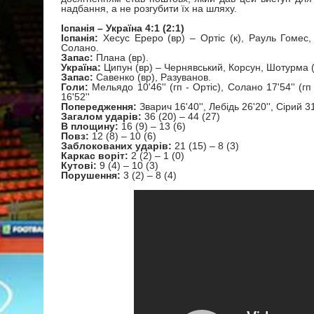
надбання, а не розгубити їх на шляху.
Іспанія – Україна 4:1 (2:1)
Іспанія:
Хесус Ереро (вр) – Ортіс (к), Рауль Гомес
Солано.
Запас:
Плана (вр).
Україна:
Ципун (вр) – Чернявський, Корсун, Шотурма 
Запас:
Савенко (вр), Разуванов.
Голи:
Мельядо 10'46'' (гп - Ортіс), Солано 17'54'' (гп
16'52''
Попередження:
Зварич 16'40'', Лебідь 26'20'', Сірий 31
Загалом ударів:
36 (20) – 44 (27)
В площину:
16 (9) – 13 (6)
Повз:
12 (8) – 10 (6)
Заблокованих ударів:
21 (15) – 8 (3)
Каркас воріт:
2 (2) – 1 (0)
Кутові:
9 (4) – 10 (3)
Порушення:
3 (2) – 8 (4)