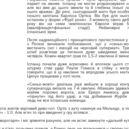
паркет не зможе. Іспанці не могли розраховувати н
але всі вже до цього звикли та й глибина їхньої л
нього вражає. До речі, сьогоднішній матч був особ
їхнього капітана Карлоса Ортіса. Він був для ньог
останнім у формі «Фурії рохи». З моменту свого де
року він на семи чемпіонатах Європи зіграв 5
(кваліфікація+фінальні стадії). Неймовірні п
іспанської зірки.
Після надемоційного і принципового протистояння у 
з Росією виникали побоювання, що у «синьо-жо
вистачить сил і емоцій на черговий суперматч. Тр
штаб розв'язав це питання дуже швидкими змін
четвірок. Кожен квартет грав по 1,5-2 хвилини й змін
Іспанці почали дуже агресивно й апогеєм цього с
штурму став удар Рауля Гомеса в стійку з метр
говорити, що в ці хвилини та впродовж усього мат
Ципун працював у поті чола.
«Синьо-жовті» декілька разі вийшли в хороші конт
супернагода випала на 7-й хвилині. Абакшин здавал
майже порожні ворота, але Ереро якимось див
«пірнути» під його удар, а під добивання Журби
ледь не вся іспанська команда.
рота влетів черговий диво-гол. Ортіс з ауту накинув на Мельядо, а т
» - 1:0. Але м’яч то при введенні у гру котився…
ротаря» і міг зрівняти рахунок, але не встиг замкнути «дальній кут
и в п’ять польових гравців, а Ереро ледь не відзначився у своєму о