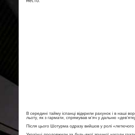
В середині тайму іспанці відкрили рахунок і в наші во
льоту, як з гармати, спрямував м’яч у дальню «дев’ятку
Після цього Шотурма одразу вийшов у ролі «летючого во
Українці продовжили за будь-якої зручної нагоди грат