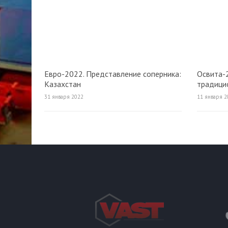
Евро-2022. Представление соперника:
Освита-2
Казахстан
традици
памяти 
31 января 2022
11 января 2
Иванови