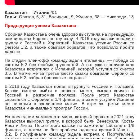
Казахстан — Италия 4:1
Голы:
Оразов, 6, 31, Валиулин, 9, Жуниор, 38 — Николоди, 13
Предыдущие успехи Казахстана
Сборная Казахстана очень здорово выступила на предыдущих
чемпионатах Европы по футзалу. В 2016 году казахи попали в
группу с Россией и Хорватией. Казахстан уступил России со
счетом 1:2, а также обыграл хорватов, что позволило пройти
дальше.
На стадии плей-офф команду ждали итальянцы — победа со
счетом 5:2 без особых трудностей. А вот уже в полуфинале
Казахстан встретился с Испанией, которой уступил со счетом
3:5. В матче же за третье место казахи обыграли Сербию со
счетом 5:2, забрав бронзовые награды.
В 2018 году Казахстан попал в группу с Россией и Польшей.
Казахи смогли выйти с первого места, сыграв вничью с
Россией и разгромив поляков. После этого Казахстан
справился с Сербией в 1/4 финала, а затем уступил Испании
по пенальти в зрелищном матче. В игре за третье место
Казахстан минимально проиграл России.
На последнем чемпионате мира, который прошел в 2021 году
Казахстан выиграл группу, в которой были Венесуэла, Коста-
Рика и Литва. После этого казахи не заметили Тайланд в 1/8
финала, а потом не без проблем одолели крепкий Иран —
3:2. В полуфинале команду ждала встреча с Португалией,
которая закончилась поражением в серии пенальти. В игре же