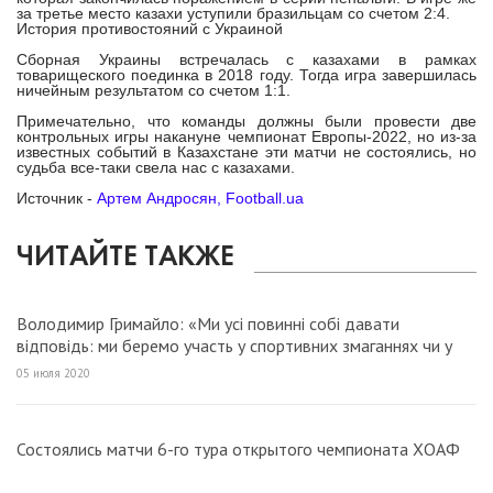
за третье место казахи уступили бразильцам со счетом 2:4.
История противостояний с Украиной
Сборная Украины встречалась с казахами в рамках
товарищеского поединка в 2018 году. Тогда игра завершилась
ничейным результатом со счетом 1:1.
Примечательно, что команды должны были провести две
контрольных игры накануне чемпионат Европы-2022, но из-за
известных событий в Казахстане эти матчи не состоялись, но
судьба все-таки свела нас с казахами.
Источник -
Артем Андросян, Football.ua
ЧИТАЙТЕ ТАКЖЕ
Володимир Гримайло: «Ми усі повинні собі давати
відповідь: ми беремо участь у спортивних змаганнях чи у
рухових активностях?»
05 июля 2020
Состоялись матчи 6-го тура открытого чемпионата ХОАФ