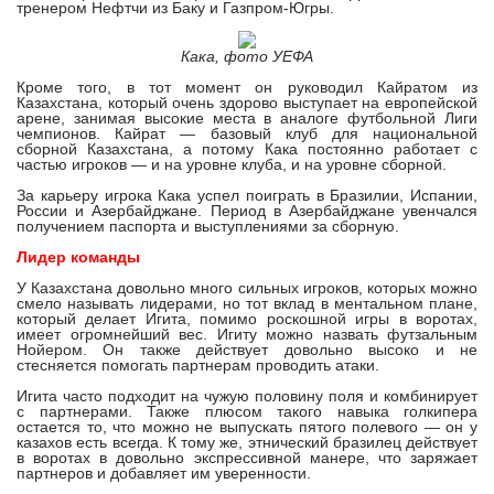
тренером Нефтчи из Баку и Газпром-Югры.
Кака, фото УЕФА
Кроме того, в тот момент он руководил Кайратом из
Казахстана, который очень здорово выступает на европейской
арене, занимая высокие места в аналоге футбольной Лиги
чемпионов. Кайрат — базовый клуб для национальной
сборной Казахстана, а потому Кака постоянно работает с
частью игроков — и на уровне клуба, и на уровне сборной.
За карьеру игрока Кака успел поиграть в Бразилии, Испании,
России и Азербайджане. Период в Азербайджане увенчался
получением паспорта и выступлениями за сборную.
Лидер команды
У Казахстана довольно много сильных игроков, которых можно
смело называть лидерами, но тот вклад в ментальном плане,
который делает Игита, помимо роскошной игры в воротах,
имеет огромнейший вес. Игиту можно назвать футзальным
Нойером. Он также действует довольно высоко и не
стесняется помогать партнерам проводить атаки.
Игита часто подходит на чужую половину поля и комбинирует
с партнерами. Также плюсом такого навыка голкипера
остается то, что можно не выпускать пятого полевого — он у
казахов есть всегда. К тому же, этнический бразилец действует
в воротах в довольно экспрессивной манере, что заряжает
партнеров и добавляет им уверенности.