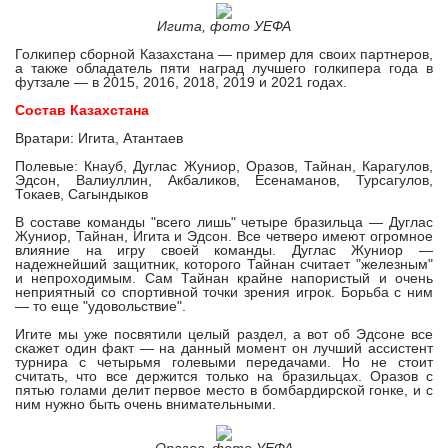
Игита, фото УЕФА
Голкипер сборной Казахстана — пример для своих партнеров,
а также обладатель пяти наград лучшего голкипера года в
футзале — в 2015, 2016, 2018, 2019 и 2021 годах.
Состав Казахстана
Вратари: Игита, Атантаев
Полевые: Кнауб, Дуглас Жуниор, Оразов, Тайнан, Карагулов,
Эдсон, Валиуллин, Акбаликов, Есенаманов, Турсагулов,
Токаев, Сагындыков
В составе команды "всего лишь" четыре бразильца — Дуглас
Жуниор, Тайнан, Игита и Эдсон. Все четверо имеют огромное
влияние на игру своей команды. Дуглас Жуниор —
надежнейший защитник, которого Тайнан считает "железным"
и непроходимым. Сам Тайнан крайне напористый и очень
неприятный со спортивной точки зрения игрок. Борьба с ним
— то еще "удовольствие".
Игите мы уже посвятили целый раздел, а вот об Эдсоне все
скажет один факт — на данный момент он лучший ассистент
турнира с четырьмя голевыми передачами. Но не стоит
считать, что все держится только на бразильцах. Оразов с
пятью голами делит первое место в бомбардирской гонке, и с
ним нужно быть очень внимательными.
Оразов, фото УЕФА