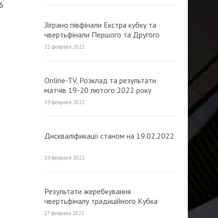
6
Зіграно півфінали Екстра кубку та
чвертьфінали Першого та Другого
традиційного Кубка МФК «Продексім»
22 февраля 2022
Online-TV, Розклад та результати
матчів 19-20 лютого 2022 року
(оновлюється)
19 февраля 2022
Дискваліфикації станом на 19.02.2022
19 февраля 2022
Результати жеребкування
чвертьфіналу традиційного Кубка
МФК «Продексім» з футзалу 2022
17 февраля 2022