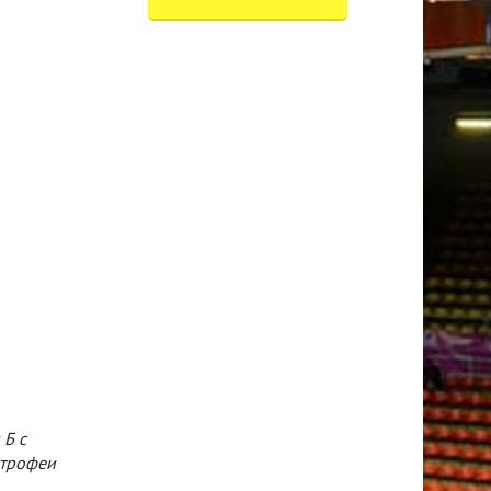
 Б с
 трофеи