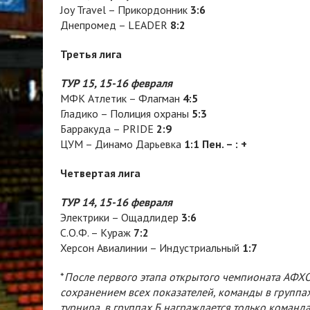
Joy Travel – Прикордонник
3:6
Днепромед – LEADER
8:2
Третья лига
ТУР 15, 15-16 февраля
МФК Атлетик – Флагман
4:5
Гладико – Полиция охраны
5:3
Барракуда – PRIDE
2:9
ЦУМ – Динамо Дарьевка
1:1 Пен. – : +
Четвертая лига
ТУР 14, 15-16 февраля
Электрики – Ощадлидер
3:6
С.О.Ф. – Кураж
7:2
Херсон Авиалинии – Индустриальный
1:7
*
После первого этапа открытого чемпионата АФХО, 
сохранением всех показателей, команды в группах
турнира, в группах Б награждается только команда