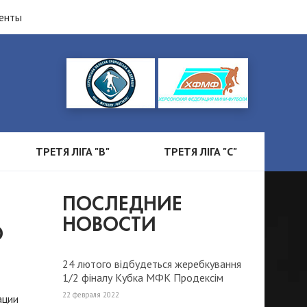
енты
ТРЕТЯ ЛІГА "B"
ТРЕТЯ ЛІГА "С"
ПОСЛЕДНИЕ
НОВОСТИ
О
24 лютого відбудеться жеребкування
1/2 фіналу Кубка МФК Продексім
2022 року.
22 февраля 2022
ации